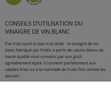
CONSEILS D’UTILISATION DU
VINAIGRE DE VIN BLANC
Pas trop sucré et pas trop acide - le vinaigre de vin
blanc fabriqué par Pödör à partir de raisins blancs de
haute qualité vous convainc par son goût
agréablement épicé. Il convient parfaitement aux
salades fines ou à la marinade de fruits fins comme les
avocats.
Dans l’Antiquité, le vinaigre de vin blanc était souvent
Ajouter au panier
utilisé comme conservateur naturel grâce à sa teneur
en acide. Vos légumes découpés prennent un arôme
très agréable, légèrement acidulé, lorsqu'ils sont