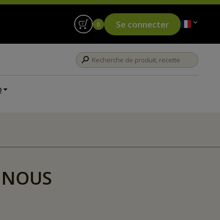
Se connecter
0
Q
C NOUS