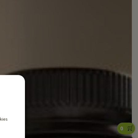
okies
0