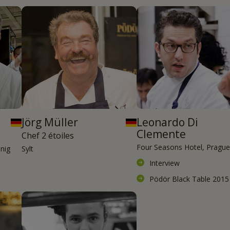
Jörg Müller
Leonardo Di
Clemente
Chef 2 étoiles
Four Seasons Hotel, Prague
nnig
Sylt
Interview
Pödör Black Table 2015