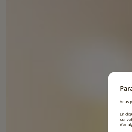
Par
Vous p
En cli
sur vo
d’analy