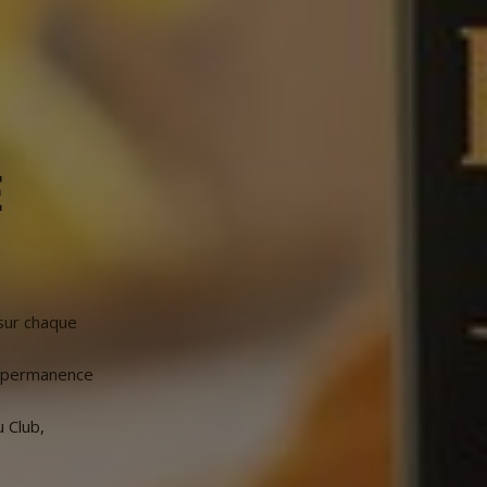
E
sur chaque
n permanence
 Club,