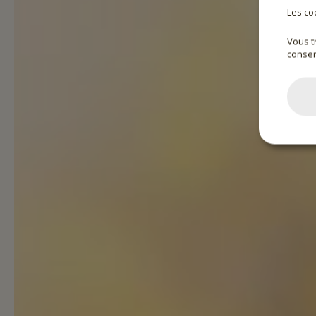
Les co
Vous t
conser