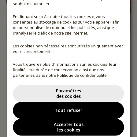
souhaitez autoriser.
En cliquant sur « Accepter tous les cookies », vous
consentez au stockage de cookies sur votre appareil afin
de personnaliser le contenu et les publicités, ainsi que
d’analyser le trafic de notre site internet.
Les cookies non nécessaires sont utilisés uniquement avec
votre consentement.
Vous trouverez plus d'informations sur les cookies, leur
DEVENEZ MEMBRE
finalité, leur durée de conservation ainsi que nos
partenaires dans notre
Politique de confidentialité
.
DU CLUB PÖDÖR !
Paramètres
des cookies
5% de remise immédiate pour
les membres
Tout refuser
du Club sur chaque commande en ligne
Accepter tous
5% de remise sur l’abonnement à la
les cookies
newsletter
, en permanence en plus, même
sur les produits déjà remisés