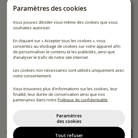
Paramètres des cookies
5% de remise immédiate pour
les membres
Vous pouvez décider vous-même des cookies que vous
du Club sur chaque commande en ligne
souhaitez autoriser.
5% de remise sur l’abonnement à la
En cliquant sur « Accepter tous les cookies », vous
newsletter
, en permanence en plus, même
consentez au stockage de cookies sur votre appareil afin
sur les produits déjà remisés
de personnaliser le contenu et les publicités, ainsi que
Offres promotionnelles exclusives pour les
d’analyser le trafic de notre site internet.
membres du Club, j
usqu’à 30% de réduction
Les cookies non nécessaires sont utilisés uniquement avec
Frais de livraison réduits
votre consentement.
Échantillons gratuits, 5 ml
Vous trouverez plus d'informations sur les cookies, leur
finalité, leur durée de conservation ainsi que nos
Inscription
partenaires dans notre
Politique de confidentialité
.
Paramètres
des cookies
Tout refuser