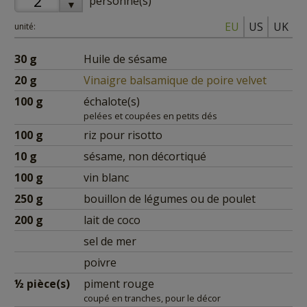
personne(s)
▼
EU
US
UK
unité:
30
g
Huile de sésame
20
g
Vinaigre balsamique de poire velvet
100
g
échalote(s)
pelées et coupées en petits dés
100
g
riz pour risotto
10
g
sésame, non décortiqué
100
g
vin blanc
250
g
bouillon de légumes ou de poulet
200
g
lait de coco
sel de mer
poivre
½
pièce(s)
piment rouge
coupé en tranches, pour le décor